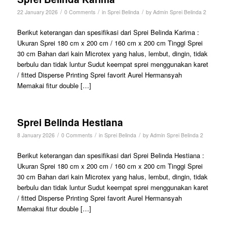
/
/
/
22 January 2026
0 Comments
in
Sprei Belinda
by
Admin Sprei Belinda 2
Berikut keterangan dan spesifikasi dari Sprei Belinda Karima :
Ukuran Sprei 180 cm x 200 cm / 160 cm x 200 cm Tinggi Sprei
30 cm Bahan dari kain Microtex yang halus, lembut, dingin, tidak
berbulu dan tidak luntur Sudut keempat sprei menggunakan karet
/ fitted Disperse Printing Sprei favorit Aurel Hermansyah
Memakai fitur double […]
Sprei Belinda Hestiana
/
/
/
8 January 2026
0 Comments
in
Sprei Belinda
by
Admin Sprei Belinda 2
Berikut keterangan dan spesifikasi dari Sprei Belinda Hestiana :
Ukuran Sprei 180 cm x 200 cm / 160 cm x 200 cm Tinggi Sprei
30 cm Bahan dari kain Microtex yang halus, lembut, dingin, tidak
berbulu dan tidak luntur Sudut keempat sprei menggunakan karet
/ fitted Disperse Printing Sprei favorit Aurel Hermansyah
Memakai fitur double […]