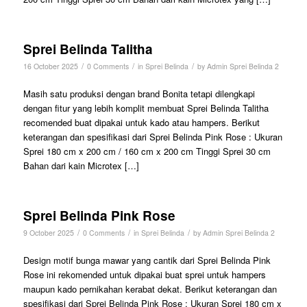
Sprei Belinda Talitha
/
/
/
16 October 2025
0 Comments
in
Sprei Belinda
by
Admin Sprei Belinda 2
Masih satu produksi dengan brand Bonita tetapi dilengkapi
dengan fitur yang lebih komplit membuat Sprei Belinda Talitha
recomended buat dipakai untuk kado atau hampers. Berikut
keterangan dan spesifikasi dari Sprei Belinda Pink Rose : Ukuran
Sprei 180 cm x 200 cm / 160 cm x 200 cm Tinggi Sprei 30 cm
Bahan dari kain Microtex […]
Sprei Belinda Pink Rose
/
/
/
9 October 2025
0 Comments
in
Sprei Belinda
by
Admin Sprei Belinda 2
Design motif bunga mawar yang cantik dari Sprei Belinda Pink
Rose ini rekomended untuk dipakai buat sprei untuk hampers
maupun kado pernikahan kerabat dekat. Berikut keterangan dan
spesifikasi dari Sprei Belinda Pink Rose : Ukuran Sprei 180 cm x