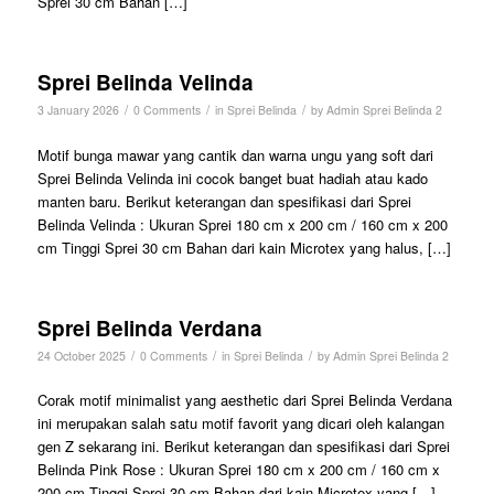
Sprei 30 cm Bahan […]
Sprei Belinda Velinda
/
/
/
3 January 2026
0 Comments
in
Sprei Belinda
by
Admin Sprei Belinda 2
Motif bunga mawar yang cantik dan warna ungu yang soft dari
Sprei Belinda Velinda ini cocok banget buat hadiah atau kado
manten baru. Berikut keterangan dan spesifikasi dari Sprei
Belinda Velinda : Ukuran Sprei 180 cm x 200 cm / 160 cm x 200
cm Tinggi Sprei 30 cm Bahan dari kain Microtex yang halus, […]
Sprei Belinda Verdana
/
/
/
24 October 2025
0 Comments
in
Sprei Belinda
by
Admin Sprei Belinda 2
Corak motif minimalist yang aesthetic dari Sprei Belinda Verdana
ini merupakan salah satu motif favorit yang dicari oleh kalangan
gen Z sekarang ini. Berikut keterangan dan spesifikasi dari Sprei
Belinda Pink Rose : Ukuran Sprei 180 cm x 200 cm / 160 cm x
200 cm Tinggi Sprei 30 cm Bahan dari kain Microtex yang […]