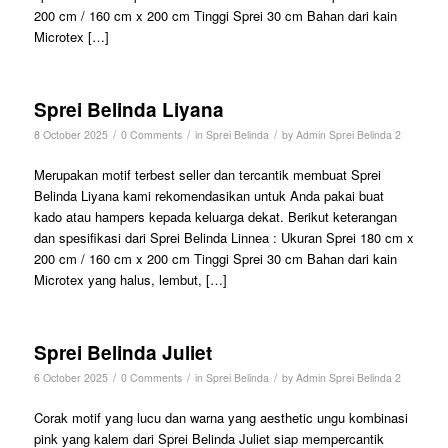
200 cm / 160 cm x 200 cm Tinggi Sprei 30 cm Bahan dari kain
Microtex […]
Sprei Belinda Liyana
/
/
/
8 October 2025
0 Comments
in
Sprei Belinda
by
Admin Sprei Belinda 2
Merupakan motif terbest seller dan tercantik membuat Sprei
Belinda Liyana kami rekomendasikan untuk Anda pakai buat
kado atau hampers kepada keluarga dekat. Berikut keterangan
dan spesifikasi dari Sprei Belinda Linnea : Ukuran Sprei 180 cm x
200 cm / 160 cm x 200 cm Tinggi Sprei 30 cm Bahan dari kain
Microtex yang halus, lembut, […]
Sprei Belinda Juliet
/
/
/
6 October 2025
0 Comments
in
Sprei Belinda
by
Admin Sprei Belinda 2
Corak motif yang lucu dan warna yang aesthetic ungu kombinasi
pink yang kalem dari Sprei Belinda Juliet siap mempercantik