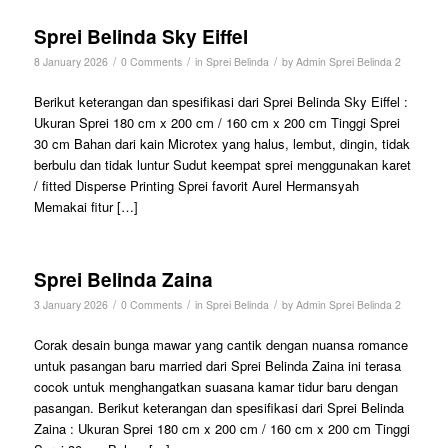
Sprei Belinda Sky Eiffel
/
/
/
8 January 2026
0 Comments
in
Sprei Belinda
by
Admin Sprei Belinda 2
Berikut keterangan dan spesifikasi dari Sprei Belinda Sky Eiffel :
Ukuran Sprei 180 cm x 200 cm / 160 cm x 200 cm Tinggi Sprei
30 cm Bahan dari kain Microtex yang halus, lembut, dingin, tidak
berbulu dan tidak luntur Sudut keempat sprei menggunakan karet
/ fitted Disperse Printing Sprei favorit Aurel Hermansyah
Memakai fitur […]
Sprei Belinda Zaina
/
/
/
3 January 2026
0 Comments
in
Sprei Belinda
by
Admin Sprei Belinda 2
Corak desain bunga mawar yang cantik dengan nuansa romance
untuk pasangan baru married dari Sprei Belinda Zaina ini terasa
cocok untuk menghangatkan suasana kamar tidur baru dengan
pasangan. Berikut keterangan dan spesifikasi dari Sprei Belinda
Zaina : Ukuran Sprei 180 cm x 200 cm / 160 cm x 200 cm Tinggi