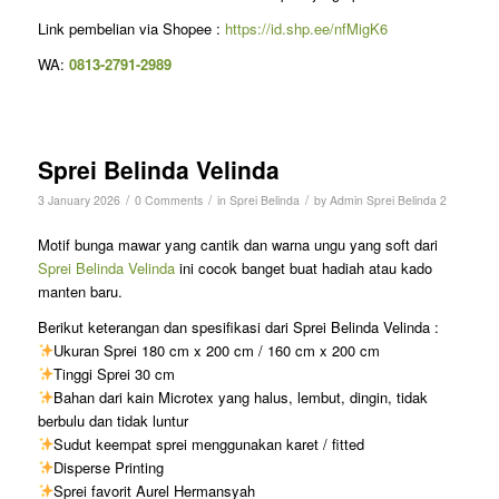
Link pembelian via Shopee :
https://id.shp.ee/nfMigK6
WA:
0813-2791-2989
Sprei Belinda Velinda
/
/
/
3 January 2026
0 Comments
in
Sprei Belinda
by
Admin Sprei Belinda 2
Motif bunga mawar yang cantik dan warna ungu yang soft dari
Sprei Belinda Velinda
ini cocok banget buat hadiah atau kado
manten baru.
Berikut keterangan dan spesifikasi dari Sprei Belinda Velinda :
Ukuran Sprei 180 cm x 200 cm / 160 cm x 200 cm
Tinggi Sprei 30 cm
Bahan dari kain Microtex yang halus, lembut, dingin, tidak
berbulu dan tidak luntur
Sudut keempat sprei menggunakan karet / fitted
Disperse Printing
Sprei favorit Aurel Hermansyah