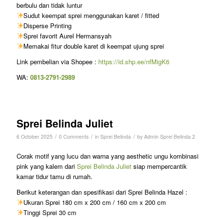
berbulu dan tidak luntur
Sudut keempat sprei menggunakan karet / fitted
Disperse Printing
Sprei favorit Aurel Hermansyah
Memakai fitur double karet di keempat ujung sprei
Link pembelian via Shopee :
https://id.shp.ee/nfMigK6
WA:
0813-2791-2989
Sprei Belinda Juliet
/
/
/
6 October 2025
0 Comments
in
Sprei Belinda
by
Admin Sprei Belinda 2
Corak motif yang lucu dan warna yang aesthetic ungu kombinasi
pink yang kalem dari
Sprei Belinda Juliet
siap mempercantik
kamar tidur tamu di rumah.
Berikut keterangan dan spesifikasi dari Sprei Belinda Hazel :
Ukuran Sprei 180 cm x 200 cm / 160 cm x 200 cm
Tinggi Sprei 30 cm