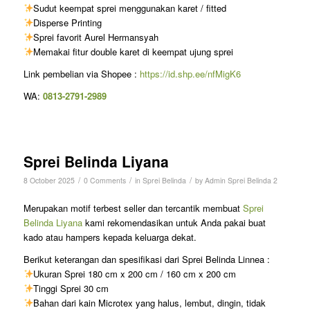
Sudut keempat sprei menggunakan karet / fitted
Disperse Printing
Sprei favorit Aurel Hermansyah
Memakai fitur double karet di keempat ujung sprei
Link pembelian via Shopee :
https://id.shp.ee/nfMigK6
WA:
0813-2791-2989
Sprei Belinda Liyana
/
/
/
8 October 2025
0 Comments
in
Sprei Belinda
by
Admin Sprei Belinda 2
Merupakan motif terbest seller dan tercantik membuat
Sprei
Belinda Liyana
kami rekomendasikan untuk Anda pakai buat
kado atau hampers kepada keluarga dekat.
Berikut keterangan dan spesifikasi dari Sprei Belinda Linnea :
Ukuran Sprei 180 cm x 200 cm / 160 cm x 200 cm
Tinggi Sprei 30 cm
Bahan dari kain Microtex yang halus, lembut, dingin, tidak