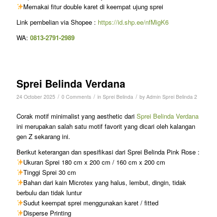
Memakai fitur double karet di keempat ujung sprei
Link pembelian via Shopee :
https://id.shp.ee/nfMigK6
WA:
0813-2791-2989
Sprei Belinda Verdana
/
/
/
24 October 2025
0 Comments
in
Sprei Belinda
by
Admin Sprei Belinda 2
Corak motif minimalist yang aesthetic dari
Sprei Belinda Verdana
ini merupakan salah satu motif favorit yang dicari oleh kalangan
gen Z sekarang ini.
Berikut keterangan dan spesifikasi dari Sprei Belinda Pink Rose :
Ukuran Sprei 180 cm x 200 cm / 160 cm x 200 cm
Tinggi Sprei 30 cm
Bahan dari kain Microtex yang halus, lembut, dingin, tidak
berbulu dan tidak luntur
Sudut keempat sprei menggunakan karet / fitted
Disperse Printing