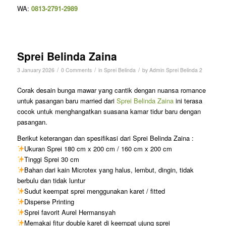
WA:
0813-2791-2989
Sprei Belinda Zaina
/
/
/
3 January 2026
0 Comments
in
Sprei Belinda
by
Admin Sprei Belinda 2
Corak desain bunga mawar yang cantik dengan nuansa romance
untuk pasangan baru married dari
Sprei Belinda Zaina
ini terasa
cocok untuk menghangatkan suasana kamar tidur baru dengan
pasangan.
Berikut keterangan dan spesifikasi dari Sprei Belinda Zaina :
Ukuran Sprei 180 cm x 200 cm / 160 cm x 200 cm
Tinggi Sprei 30 cm
Bahan dari kain Microtex yang halus, lembut, dingin, tidak
berbulu dan tidak luntur
Sudut keempat sprei menggunakan karet / fitted
Disperse Printing
Sprei favorit Aurel Hermansyah
Memakai fitur double karet di keempat ujung sprei