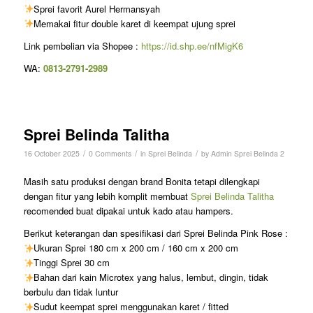
Sprei favorit Aurel Hermansyah
Memakai fitur double karet di keempat ujung sprei
Link pembelian via Shopee :
https://id.shp.ee/nfMigK6
WA:
0813-2791-2989
Sprei Belinda Talitha
/
/
/
16 October 2025
0 Comments
in
Sprei Belinda
by
Admin Sprei Belinda 2
Masih satu produksi dengan brand Bonita tetapi dilengkapi
dengan fitur yang lebih komplit membuat
Sprei Belinda Talitha
recomended buat dipakai untuk kado atau hampers.
Berikut keterangan dan spesifikasi dari Sprei Belinda Pink Rose :
Ukuran Sprei 180 cm x 200 cm / 160 cm x 200 cm
Tinggi Sprei 30 cm
Bahan dari kain Microtex yang halus, lembut, dingin, tidak
berbulu dan tidak luntur
Sudut keempat sprei menggunakan karet / fitted