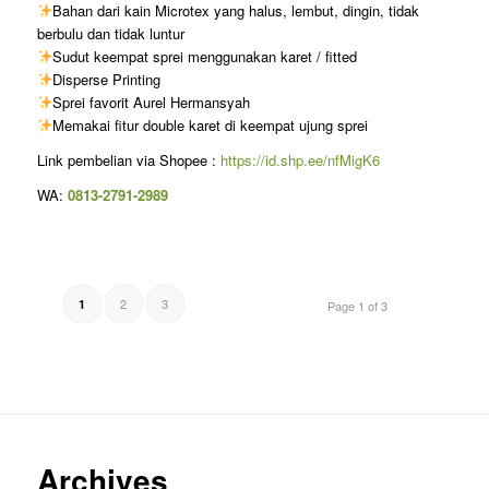
Bahan dari kain Microtex yang halus, lembut, dingin, tidak
berbulu dan tidak luntur
Sudut keempat sprei menggunakan karet / fitted
Disperse Printing
Sprei favorit Aurel Hermansyah
Memakai fitur double karet di keempat ujung sprei
Link pembelian via Shopee :
https://id.shp.ee/nfMigK6
WA:
0813-2791-2989
2
3
1
Page 1 of 3
Archives