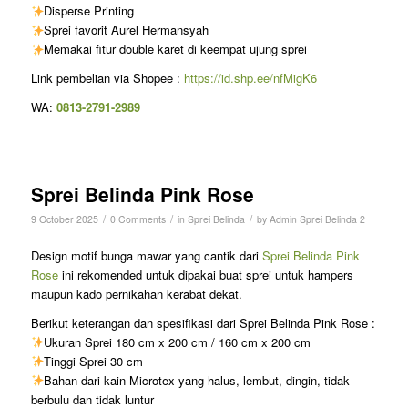
Disperse Printing
Sprei favorit Aurel Hermansyah
Memakai fitur double karet di keempat ujung sprei
Link pembelian via Shopee :
https://id.shp.ee/nfMigK6
WA:
0813-2791-2989
Sprei Belinda Pink Rose
/
/
/
9 October 2025
0 Comments
in
Sprei Belinda
by
Admin Sprei Belinda 2
Design motif bunga mawar yang cantik dari
Sprei Belinda Pink
Rose
ini rekomended untuk dipakai buat sprei untuk hampers
maupun kado pernikahan kerabat dekat.
Berikut keterangan dan spesifikasi dari Sprei Belinda Pink Rose :
Ukuran Sprei 180 cm x 200 cm / 160 cm x 200 cm
Tinggi Sprei 30 cm
Bahan dari kain Microtex yang halus, lembut, dingin, tidak
berbulu dan tidak luntur