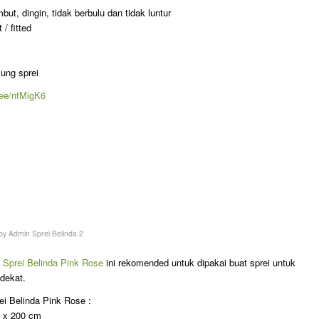
ut, dingin, tidak berbulu dan tidak luntur
/ fitted
jung sprei
p.ee/nfMigK6
by
Admin Sprei Belinda 2
i
Sprei Belinda Pink Rose
ini rekomended untuk dipakai buat sprei untuk
dekat.
rei Belinda Pink Rose :
m x 200 cm