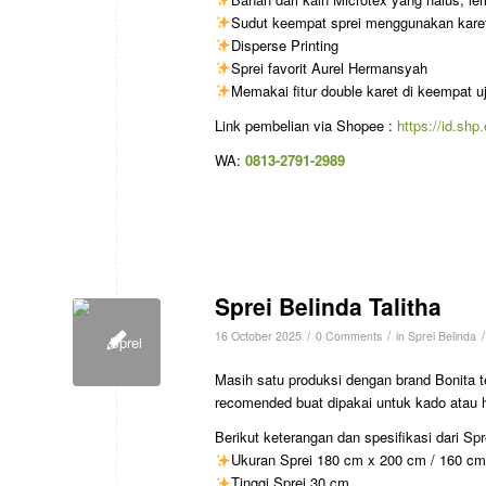
Sudut keempat sprei menggunakan karet 
Disperse Printing
Sprei favorit Aurel Hermansyah
Memakai fitur double karet di keempat u
Link pembelian via Shopee :
https://id.sh
WA:
0813-2791-2989
Sprei Belinda Talitha
/
/
/
16 October 2025
0 Comments
in
Sprei Belinda
Masih satu produksi dengan brand Bonita t
recomended buat dipakai untuk kado atau 
Berikut keterangan dan spesifikasi dari Sp
Ukuran Sprei 180 cm x 200 cm / 160 c
Tinggi Sprei 30 cm