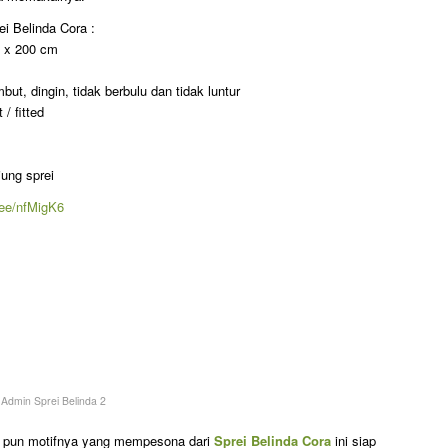
ei Belinda Cora :
m x 200 cm
ut, dingin, tidak berbulu dan tidak luntur
/ fitted
jung sprei
p.ee/nfMigK6
y
Admin Sprei Belinda 2
u pun motifnya yang mempesona dari
Sprei Belinda Cora
ini siap