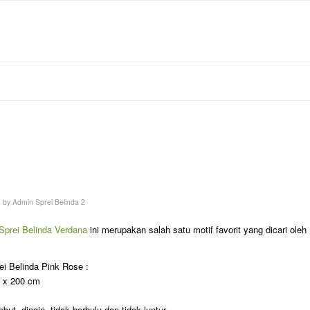
by
Admin Sprei Belinda 2
Sprei Belinda Verdana
ini merupakan salah satu motif favorit yang dicari oleh
rei Belinda Pink Rose :
m x 200 cm
ut, dingin, tidak berbulu dan tidak luntur