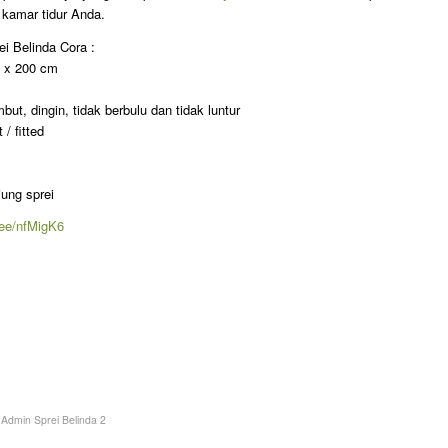
kamar tidur Anda.
ei Belinda Cora :
m x 200 cm
ut, dingin, tidak berbulu dan tidak luntur
/ fitted
jung sprei
p.ee/nfMigK6
y
Admin Sprei Belinda 2