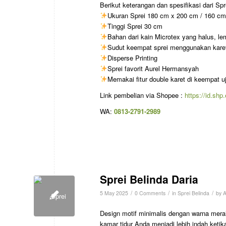
Berikut keterangan dan spesifikasi dari Spr
Ukuran Sprei 180 cm x 200 cm / 160 c
Tinggi Sprei 30 cm
Bahan dari kain Microtex yang halus, lemb
Sudut keempat sprei menggunakan karet 
Disperse Printing
Sprei favorit Aurel Hermansyah
Memakai fitur double karet di keempat u
Link pembelian via Shopee :
https://id.sh
WA:
0813-2791-2989
Sprei Belinda Daria
/
/
/
5 May 2025
0 Comments
in
Sprei Belinda
by
A
Design motif minimalis dengan warna mera
kamar tidur Anda menjadi lebih indah keti