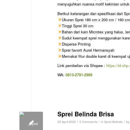
menyuguhkan nuansa motif kekinian untuk 
Berikut keterangan dan spesifikasi dari Spr
Ukuran Sprei 180 cm x 200 cm / 160 c
Tinggi Sprei 30 cm
Bahan dari kain Microtex yang halus, lemb
Sudut keempat sprei menggunakan karet 
Disperse Printing
Sprei favorit Aurel Hermansyah
Memakai fitur double karet di keempat u
Link pembelian via Shopee :
https://id.sh
WA:
0813-2791-2989
Sprei Belinda Brisa
/
/
/
25 April 2025
0 Comments
in
Sprei Belinda
b