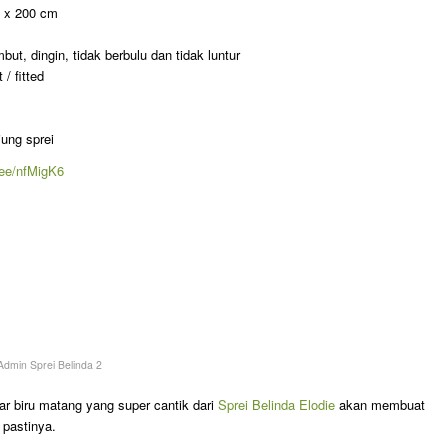
m x 200 cm
ut, dingin, tidak berbulu dan tidak luntur
/ fitted
jung sprei
p.ee/nfMigK6
Admin Sprei Belinda 2
ar biru matang yang super cantik dari
Sprei Belinda Elodie
akan membuat
 pastinya.