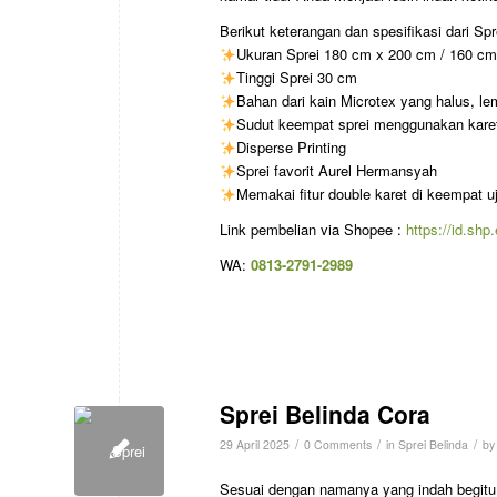
Berikut keterangan dan spesifikasi dari Spr
Ukuran Sprei 180 cm x 200 cm / 160 c
Tinggi Sprei 30 cm
Bahan dari kain Microtex yang halus, lemb
Sudut keempat sprei menggunakan karet 
Disperse Printing
Sprei favorit Aurel Hermansyah
Memakai fitur double karet di keempat u
Link pembelian via Shopee :
https://id.sh
WA:
0813-2791-2989
Sprei Belinda Cora
/
/
/
29 April 2025
0 Comments
in
Sprei Belinda
b
Sesuai dengan namanya yang indah begit