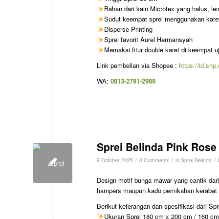
Bahan dari kain Microtex yang halus, lemb
Sudut keempat sprei menggunakan karet 
Disperse Printing
Sprei favorit Aurel Hermansyah
Memakai fitur double karet di keempat u
Link pembelian via Shopee :
https://id.sh
WA:
0813-2791-2989
Sprei Belinda Pink Rose
/
/
/
9 October 2025
0 Comments
in
Sprei Belinda
Design motif bunga mawar yang cantik dar
hampers maupun kado pernikahan kerabat 
Berikut keterangan dan spesifikasi dari Sp
Ukuran Sprei 180 cm x 200 cm / 160 c