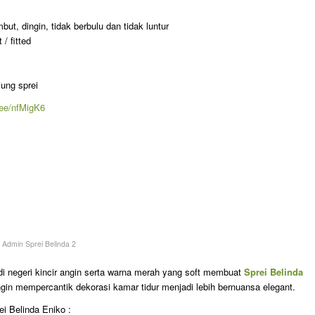
ut, dingin, tidak berbulu dan tidak luntur
/ fitted
jung sprei
p.ee/nfMigK6
y
Admin Sprei Belinda 2
 di negeri kincir angin serta warna merah yang soft membuat
Sprei Belinda
gin mempercantik dekorasi kamar tidur menjadi lebih bernuansa elegant.
ei Belinda Eniko :