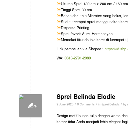
Ukuran Sprei 180 cm x 200 cm / 160 c
Tinggi Sprei 30 cm
Bahan dari kain Microtex yang halus, lemb
Sudut keempat sprei menggunakan karet 
Disperse Printing
Sprei favorit Aurel Hermansyah
Memakai fitur double karet di keempat u
Link pembelian via Shopee :
https://id.sh
WA:
0813-2791-2989
Sprei Belinda Elodie
/
/
/
9 June 2025
0 Comments
in
Sprei Belinda
by
Design motif bunga tulip dengan warna das
kamar tidur Anda menjadi lebih elegant lagi