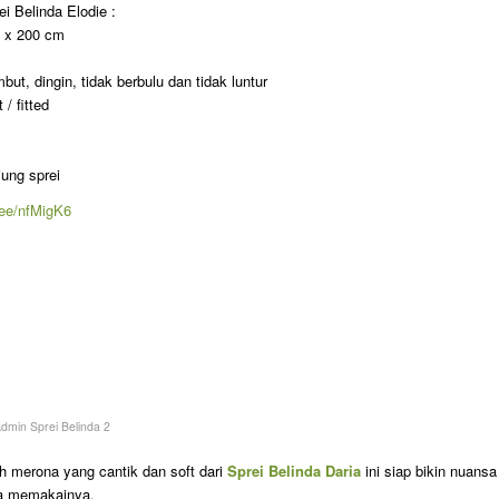
ei Belinda Elodie :
m x 200 cm
ut, dingin, tidak berbulu dan tidak luntur
/ fitted
jung sprei
p.ee/nfMigK6
dmin Sprei Belinda 2
h merona yang cantik dan soft dari
Sprei Belinda Daria
ini siap bikin nuansa
ka memakainya.