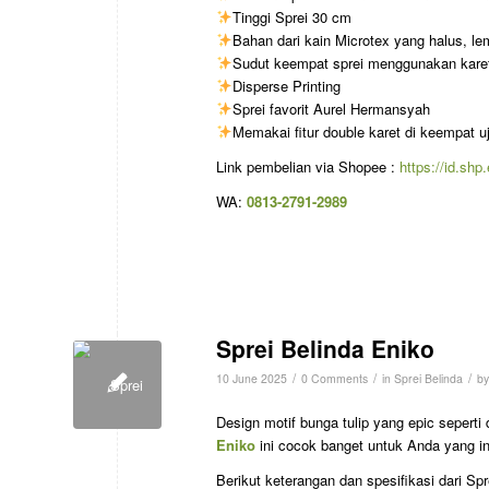
Tinggi Sprei 30 cm
Bahan dari kain Microtex yang halus, lemb
Sudut keempat sprei menggunakan karet 
Disperse Printing
Sprei favorit Aurel Hermansyah
Memakai fitur double karet di keempat u
Link pembelian via Shopee :
https://id.sh
WA:
0813-2791-2989
Sprei Belinda Eniko
/
/
/
10 June 2025
0 Comments
in
Sprei Belinda
b
Design motif bunga tulip yang epic seperti
Eniko
ini cocok banget untuk Anda yang in
Berikut keterangan dan spesifikasi dari Spr