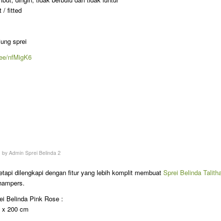
/ fitted
jung sprei
p.ee/nfMigK6
by
Admin Sprei Belinda 2
etapi dilengkapi dengan fitur yang lebih komplit membuat
Sprei Belinda Talith
hampers.
rei Belinda Pink Rose :
m x 200 cm