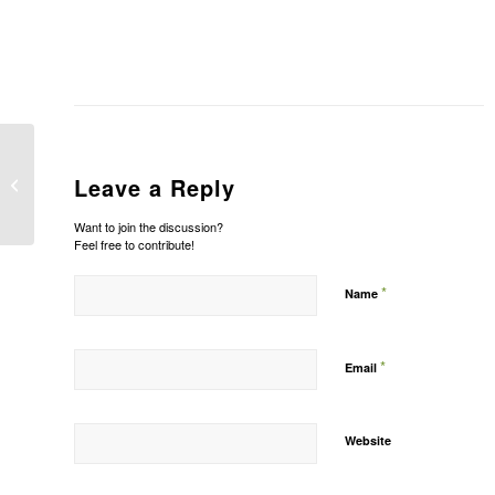
Leave a Reply
Sprei Belinda Carmen
Want to join the discussion?
Feel free to contribute!
*
Name
*
Email
Website