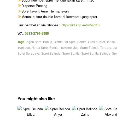
Sudut keempat sprei menggunakan karet / fitted
Disperse Printing
Sprei favorit Aurel Hermansyah
Memakai fitur double karet di keempat ujung sprei
Link pembelian via Shopee :
https://id.shp.ee/nfMigK6
WA:
0813-2791-2989
Tags:
Agen Sprei Bonita
,
Distributor Sprei Bonita
,
Grosir Sprei Bonita
,
160x200
,
Harga Sprei Bonita 180x200
,
Jual Sprei Belinda Terbaru
,
Ju
Sprei Surabaya
,
Sprei Belinda
,
Sprei Bonita
,
Sprei Bonita Belinda
,
Spr
You might also like